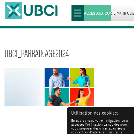
Toggle
ACCÈS AUX COMPTES
DEVENIR CLI
navigation
UBCI_PARRAINAGE2024
Utilisation des cookies:
En poursuivant votre navigation, vous
acceptez l'utilisation de cookies pour
vous proposer des offres adaptées à
vos centres d'intérêt et mesurer la