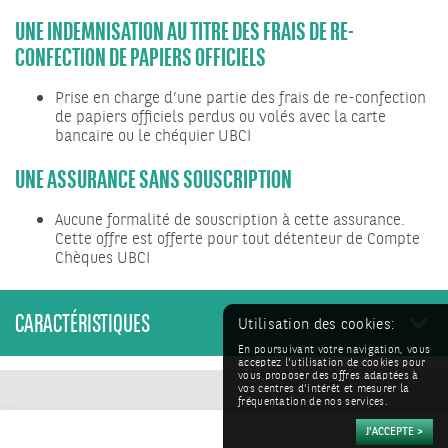
UNE INDEMNISATION AU TITRE DES FRAIS DE RE-
CONFECTION DE PAPIERS OFFICIELS
Prise en charge d’une partie des frais de re-confection
de papiers officiels perdus ou volés avec la carte
bancaire ou le chéquier UBCI
UNE ASSURANCE SANS SOUSCRIPTION
Aucune formalité de souscription à cette assurance.
Cette offre est offerte pour tout détenteur de Compte
Chèques UBCI
CARACTÉRISTIQUES
Utilisation des cookies:
En poursuivant votre navigation, vous
acceptez l'utilisation de cookies pour
vous proposer des offres adaptées à
vos centres d'intérêt et mesurer la
fréquentation de nos services.