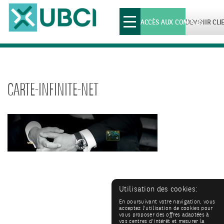
Toggle
ACCÈS AUX COMPTES
DEVENIR CLI
navigation
CARTE-INFINITE-NET
Utilisation des cookies:
En poursuivant votre navigation, vous
acceptez l'utilisation de cookies pour
vous proposer des offres adaptées à
vos centres d'intérêt et mesurer la