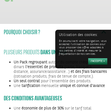
POURQUOI CHOISIR ?
Utilisation des cookies:
En poursuivant votre navigation, vous
acceptez l'utilisation de cookies pour
DANS UN PACK
vous proposer des offres adaptées à
PLUSIEURS PRODUITS
vos centres d'intérêt et mesurer la
fréquentation de nos services.
Un Pack regroupant
autour du compte chèques en
dinars
l’essentiel de produits
(carte, banque à
distance, assurance/assistance…)
et des frais bancaires
(cotisation produits, frais de tenue de compte,).
Un seul contrat
pour l’ensemble des produits.
Une
tarification
mensuelle
unique et connue d’avance
DES CONDITIONS AVANTAGEUSES
Une
économie
de plus de 30%
sur le tarif total