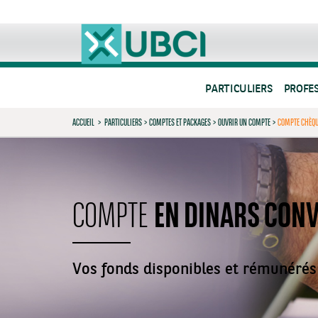
PARTICULIERS
PROFE
ACCUEIL
>
PARTICULIERS
>
COMPTES ET PACKAGES
>
OUVRIR UN COMPTE
>
COMPTE CHÈQU
EN DINARS CONV
COMPTE
Vos fonds disponibles et rémunérés