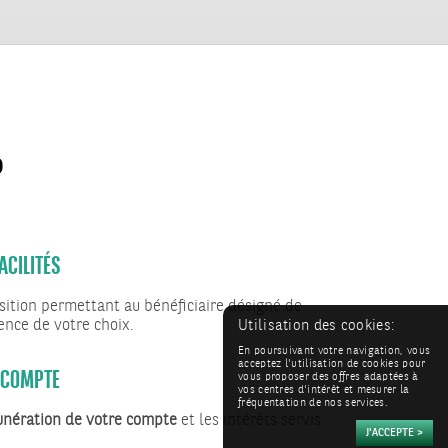
?
ACILITÉS
sition permettant au bénéficiaire désigné de
ence de votre choix.
Utilisation des cookies:
E COMPTE
En poursuivant votre navigation, vous
acceptez l'utilisation de cookies pour
vous proposer des offres adaptées à
vos centres d'intérêt et mesurer la
fréquentation de nos services.
nération de votre compte
et les intérêts servis