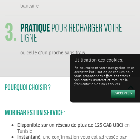
3.
bancaire
PRATIQUE
POUR RECHARGER VOTRE
LIGNE
ou celle d’un proche sans frais
Utilisation des cookies:
En poursuivant votre navigation, vous
acceptez l'utilisation de cookies pour
vous proposer des offres adaptées à
vos centres d'intérêt et mesurer la
fréquentation de nos services.
POURQUOI CHOISIR ?
MOBIGAB EST UN SERVICE :
Disponible sur un réseau de plus de 125 GAB UBCI
en
Tunisie
Instantané
, une confirmation vous est adressée par