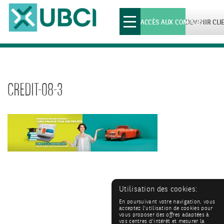
Toggle
ACCÈS AUX COMPTES
DEVENIR CLI
navigation
CREDIT-08-3
Utilisation des cookies:
En poursuivant votre navigation, vous
acceptez l'utilisation de cookies pour
vous proposer des offres adaptées à
vos centres d'intérêt et mesurer la