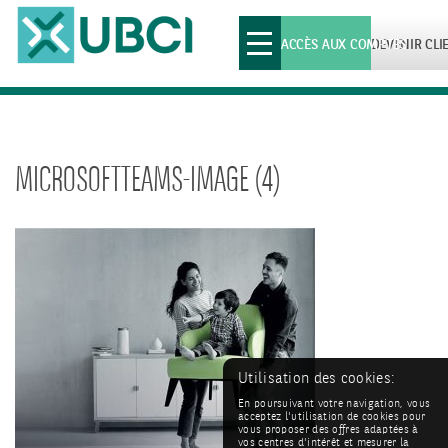
Toggle
ACCÈS AUX COMPTES
DEVENIR CLI
navigation
MICROSOFTTEAMS-IMAGE (4)
Utilisation des cookies:
En poursuivant votre navigation, vous
acceptez l'utilisation de cookies pour
vous proposer des offres adaptées à
vos centres d'intérêt et mesurer la