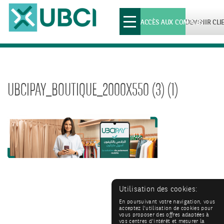
Toggle
ACCÈS AUX COMPTES
DEVENIR CLI
navigation
UBCIPAY_BOUTIQUE_2000X550 (3) (1)
Utilisation des cookies:
En poursuivant votre navigation, vous
acceptez l'utilisation de cookies pour
vous proposer des offres adaptées à
vos centres d'intérêt et mesurer la