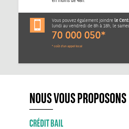
en moins de 48h
.
Vous pouvez également joindre
le Cent
lundi au vendredi de 8h à 18h, le same
70 000 050*
* coût d’un appel local
NOUS VOUS PROPOSONS
CRÉDIT BAIL