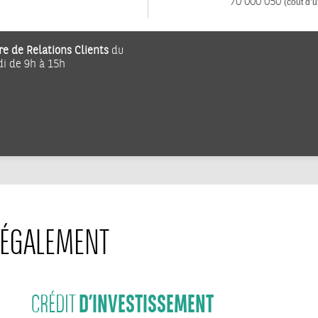
70 000 050
(coût d’u
re de Relations Clients
du
di de 9h à 15h
ÉGALEMENT
D’INVESTISSEMENT
CRÉDIT