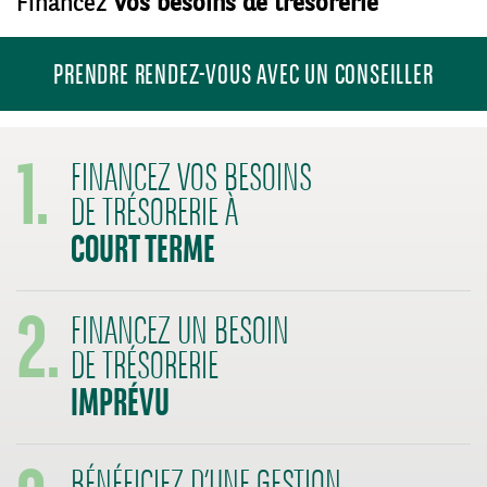
Financez
vos besoins de trésorerie
PRENDRE RENDEZ-VOUS AVEC UN CONSEILLER
1.
FINANCEZ VOS BESOINS
DE TRÉSORERIE À
COURT TERME
2.
FINANCEZ UN BESOIN
DE TRÉSORERIE
IMPRÉVU
3.