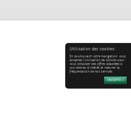
Utilisation des cookies:
En poursuivant votre navigation, vous
acceptez l'utilisation de cookies pour
vous proposer des offres adaptées à
vos centres d'intérêt et mesurer la
fréquentation de nos services.