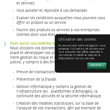
et services.
Vous assister et répondre à vos demandes
Evaluer les conditions auxquelles nous pouvons vous
offrir un produit ou un service.
Fournir des produits ou services à nos entreprises
clientes dont vous êtes salarié.
Utilisation des cookies:
Pour servir nos intérêts légitimes
En poursuivant votre navigation, vous
Nous utilisons vos données personnelles pour mettre en
acceptez l'utilisation de cookies pour
place et développer nos produits ou services, optimiser
vous proposer des offres adaptées à
vos centres d'intérêt et mesurer la
notre gestion du risque et défendre nos intérêts en
fréquentation de nos services.
justice, y compris à des fins de :
Preuve de transactions
Prévention de la fraude.
Gestion informatique y compris la gestion de
l’infrastructure (ex : plateformes d’échanges), la
continuité des activités et la sécurité informatique.
Création des modèles statistiques, sur la base de
l’analyse de vos transactions, afin par exemple de