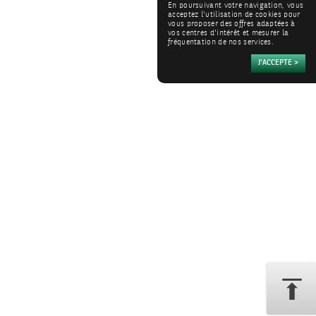
En poursuivant votre navigation, vous
acceptez l'utilisation de cookies pour
vous proposer des offres adaptées à
vos centres d'intérêt et mesurer la
fréquentation de nos services.