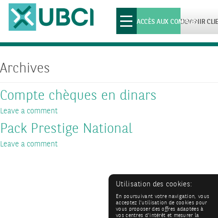
Toggle
ACCÈS AUX COMPTES
DEVENIR CLI
navigation
Archives
Compte chèques en dinars
Leave a comment
Pack Prestige National
Leave a comment
Utilisation des cookies:
En poursuivant votre navigation, vous
acceptez l'utilisation de cookies pour
vous proposer des offres adaptées à
vos centres d'intérêt et mesurer la