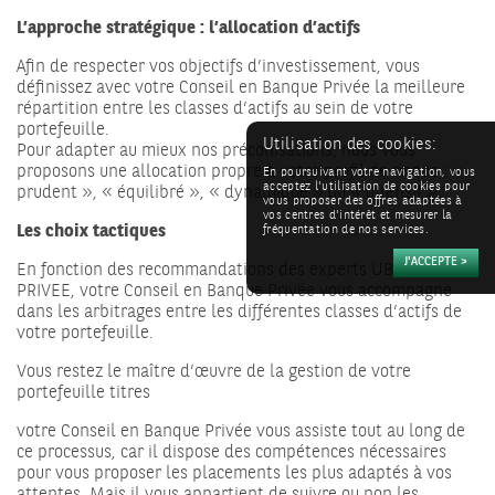
L’approche stratégique : l’allocation d’actifs
Afin de respecter vos objectifs d’investissement, vous
définissez avec votre Conseil en Banque Privée la meilleure
répartition entre les classes d’actifs au sein de votre
portefeuille.
Utilisation des cookies:
Pour adapter au mieux nos préconisations, nous vous
proposons une allocation propre à votre profil de risque : «
En poursuivant votre navigation, vous
acceptez l'utilisation de cookies pour
prudent », « équilibré », « dynamique » ou « offensif ».
vous proposer des offres adaptées à
vos centres d'intérêt et mesurer la
Les choix tactiques
fréquentation de nos services.
En fonction des recommandations des experts UBCI BANQUE
PRIVEE, votre Conseil en Banque Privée vous accompagne
dans les arbitrages entre les différentes classes d’actifs de
votre portefeuille.
Vous restez le maître d’œuvre de la gestion de votre
portefeuille titres
votre Conseil en Banque Privée vous assiste tout au long de
ce processus, car il dispose des compétences nécessaires
pour vous proposer les placements les plus adaptés à vos
attentes. Mais il vous appartient de suivre ou non les