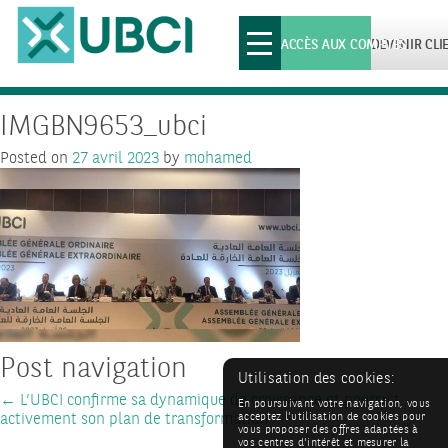
Toggle
ACCÈS AUX COMPTES
DEVENIR CLI
navigation
IMGBN9653_ubci
Posted on
27 avril 2023
by
mohamed
Post navigation
Utilisation des cookies:
←
L’UBCI confirme sa dynamique de croissance et poursuit
En poursuivant votre navigation, vous
activement son plan de transformation
acceptez l'utilisation de cookies pour
vous proposer des offres adaptées à
vos centres d'intérêt et mesurer la