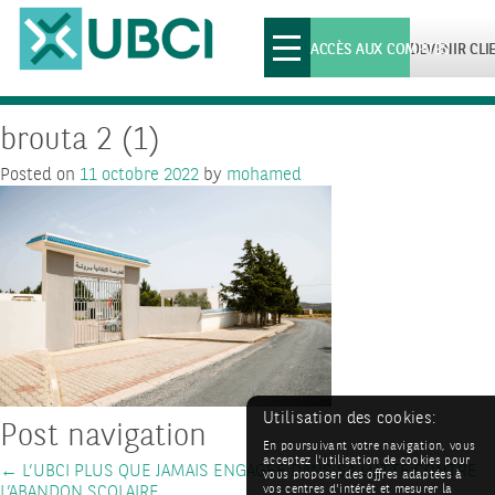
Toggle
ACCÈS AUX COMPTES
DEVENIR CLI
navigation
brouta 2 (1)
Posted on
11 octobre 2022
by
mohamed
Utilisation des cookies:
Post navigation
En poursuivant votre navigation, vous
acceptez l'utilisation de cookies pour
←
L’UBCI PLUS QUE JAMAIS ENGAGEE DANS SA LUTTE CONTRE
vous proposer des offres adaptées à
L’ABANDON SCOLAIRE
vos centres d'intérêt et mesurer la