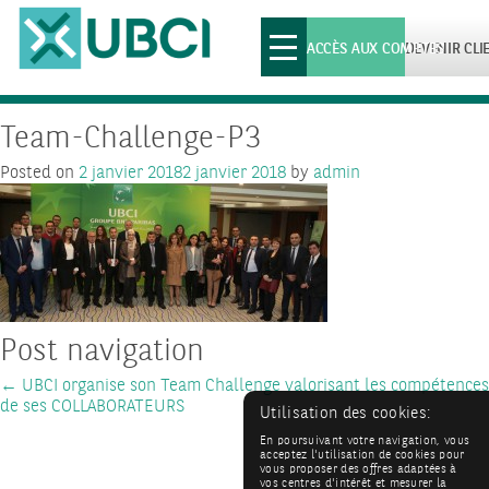
Toggle
ACCÈS AUX COMPTES
DEVENIR CLI
navigation
Team-Challenge-P3
Posted on
2 janvier 2018
2 janvier 2018
by
admin
Post navigation
←
UBCI organise son Team Challenge valorisant les compétences
de ses COLLABORATEURS
Utilisation des cookies:
En poursuivant votre navigation, vous
acceptez l'utilisation de cookies pour
vous proposer des offres adaptées à
vos centres d'intérêt et mesurer la