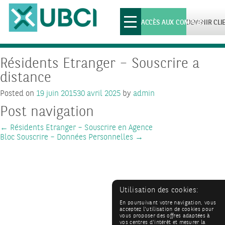
Toggle
ACCÈS AUX COMPTES
DEVENIR CLI
navigation
Résidents Etranger – Souscrire a
distance
Posted on
19 juin 2015
30 avril 2025
by
admin
Post navigation
←
Résidents Etranger – Souscrire en Agence
Bloc Souscrire – Données Personnelles
→
Utilisation des cookies:
En poursuivant votre navigation, vous
acceptez l'utilisation de cookies pour
vous proposer des offres adaptées à
vos centres d'intérêt et mesurer la