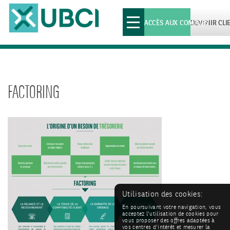
Toggle
ACCÈS AUX COMPTES
DEVENIR CLI
navigation
FACTORING
Utilisation des cookies:
En poursuivant votre navigation, vous
acceptez l'utilisation de cookies pour
vous proposer des offres adaptées à
vos centres d'intérêt et mesurer la