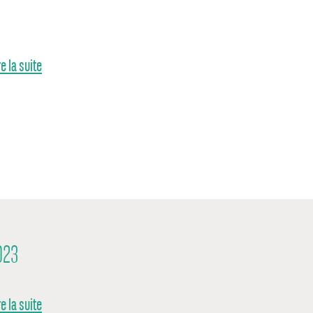
re la suite
023
re la suite