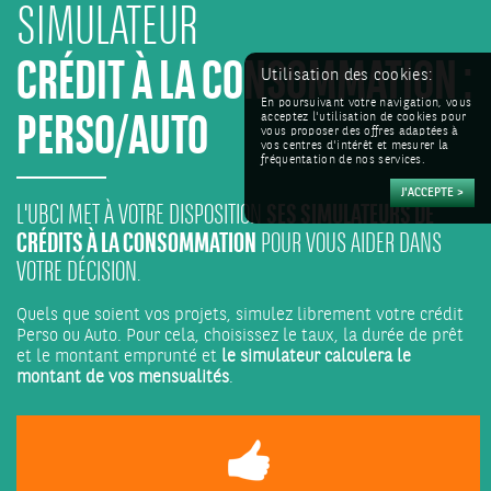
SIMULATEUR
CRÉDIT À LA CONSOMMATION :
PERSO/AUTO
Utilisation des cookies:
En poursuivant votre navigation, vous
acceptez l'utilisation de cookies pour
vous proposer des offres adaptées à
vos centres d'intérêt et mesurer la
fréquentation de nos services.
SES SIMULATEURS DE
L'UBCI MET À VOTRE DISPOSITION
CRÉDITS À LA CONSOMMATION
POUR VOUS AIDER DANS
VOTRE DÉCISION.
Quels que soient vos projets, simulez librement votre crédit
Perso ou Auto. Pour cela, choisissez le taux, la durée de prêt
et le montant emprunté et
le simulateur calculera le
montant de vos mensualités
.