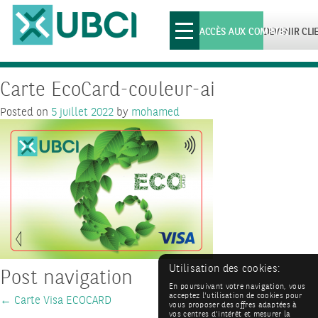
Toggle
ACCÈS AUX COMPTES
DEVENIR CLI
navigation
Carte EcoCard-couleur-ai
Posted on
5 juillet 2022
by
mohamed
Utilisation des cookies:
Post navigation
En poursuivant votre navigation, vous
acceptez l'utilisation de cookies pour
←
Carte Visa ECOCARD
vous proposer des offres adaptées à
vos centres d'intérêt et mesurer la