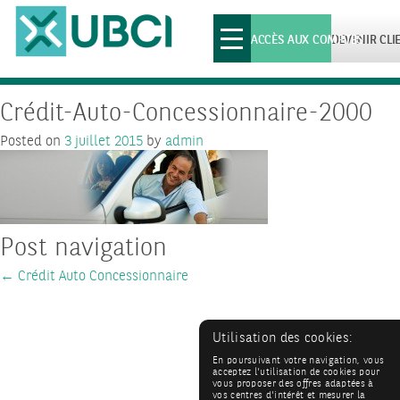
Toggle
ACCÈS AUX COMPTES
DEVENIR CLI
navigation
Crédit-Auto-Concessionnaire-2000
Posted on
3 juillet 2015
by
admin
Post navigation
←
Crédit Auto Concessionnaire
Utilisation des cookies:
En poursuivant votre navigation, vous
acceptez l'utilisation de cookies pour
vous proposer des offres adaptées à
vos centres d'intérêt et mesurer la