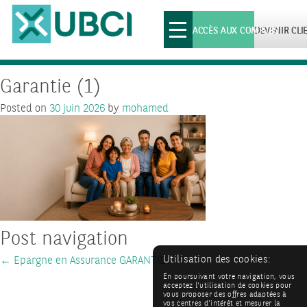
Toggle
ACCÈS AUX COMPTES
DEVENIR CLI
navigation
Garantie (1)
Posted on
30 juin 2026
by
mohamed
Post navigation
Utilisation des cookies:
←
Epargne en Assurance GARANTIE
En poursuivant votre navigation, vous
acceptez l'utilisation de cookies pour
vous proposer des offres adaptées à
vos centres d'intérêt et mesurer la