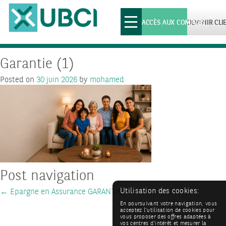
Toggle
ACCÈS AUX COMPTES
DEVENIR CLI
navigation
Garantie (1)
Posted on
30 juin 2026
by
mohamed
Post navigation
Utilisation des cookies:
←
Epargne en Assurance GARANTIE
En poursuivant votre navigation, vous
acceptez l'utilisation de cookies pour
vous proposer des offres adaptées à
vos centres d'intérêt et mesurer la