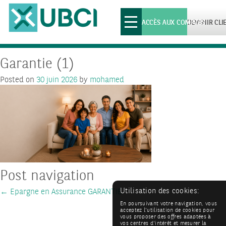
Toggle
ACCÈS AUX COMPTES
DEVENIR CLI
navigation
Garantie (1)
Posted on
30 juin 2026
by
mohamed
Post navigation
Utilisation des cookies:
←
Epargne en Assurance GARANTIE
En poursuivant votre navigation, vous
acceptez l'utilisation de cookies pour
vous proposer des offres adaptées à
vos centres d'intérêt et mesurer la