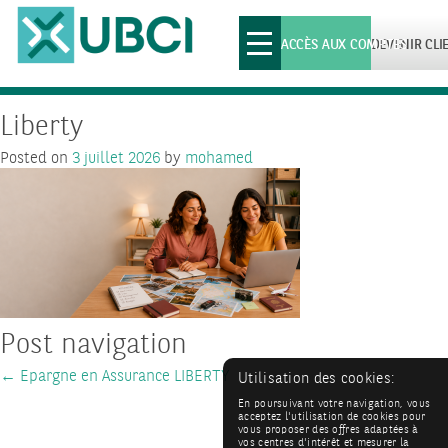
Toggle
ACCÈS AUX COMPTES
DEVENIR CLI
navigation
Liberty
Posted on
3 juillet 2026
by
mohamed
Post navigation
←
Epargne en Assurance LIBERTY
Utilisation des cookies:
En poursuivant votre navigation, vous
acceptez l'utilisation de cookies pour
vous proposer des offres adaptées à
vos centres d'intérêt et mesurer la