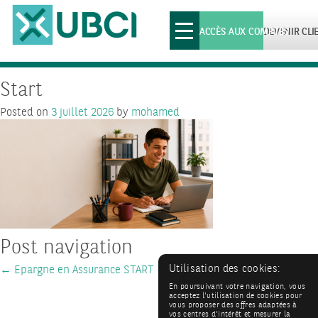
Toggle
ACCÈS AUX COMPTES
DEVENIR CLI
navigation
Start
Posted on
3 juillet 2026
by
mohamed
Post navigation
Utilisation des cookies:
←
Epargne en Assurance START
En poursuivant votre navigation, vous
acceptez l'utilisation de cookies pour
vous proposer des offres adaptées à
vos centres d'intérêt et mesurer la