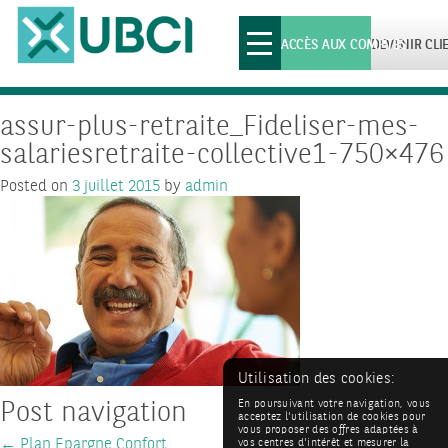
Toggle
ACCÈS AUX COMPTES
DEVENIR CLI
navigation
assur-plus-retraite_Fideliser-mes-
salariesretraite-collective1-750×476
Posted on
3 juillet 2015
by
admin
Utilisation des cookies:
Post navigation
En poursuivant votre navigation, vous
acceptez l'utilisation de cookies pour
vous proposer des offres adaptées à
←
Plan Epargne Confort
vos centres d'intérêt et mesurer la