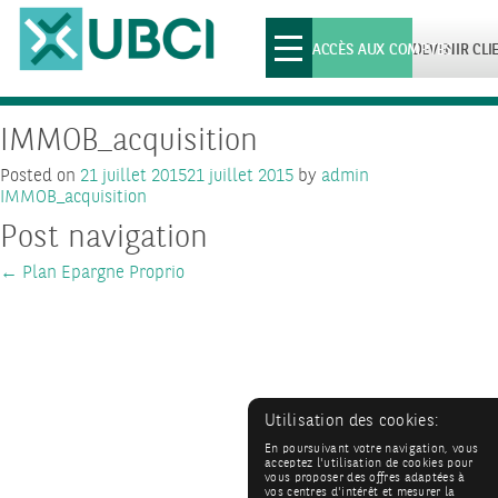
Toggle
ACCÈS AUX COMPTES
DEVENIR CLI
navigation
IMMOB_acquisition
Posted on
21 juillet 2015
21 juillet 2015
by
admin
IMMOB_acquisition
Post navigation
←
Plan Epargne Proprio
Utilisation des cookies:
En poursuivant votre navigation, vous
acceptez l'utilisation de cookies pour
vous proposer des offres adaptées à
vos centres d'intérêt et mesurer la