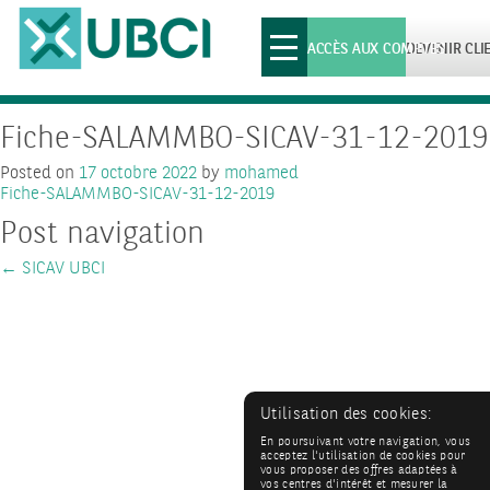
Toggle
ACCÈS AUX COMPTES
DEVENIR CLI
navigation
Fiche-SALAMMBO-SICAV-31-12-2019
Posted on
17 octobre 2022
by
mohamed
Fiche-SALAMMBO-SICAV-31-12-2019
Post navigation
←
SICAV UBCI
Utilisation des cookies:
En poursuivant votre navigation, vous
acceptez l'utilisation de cookies pour
vous proposer des offres adaptées à
vos centres d'intérêt et mesurer la