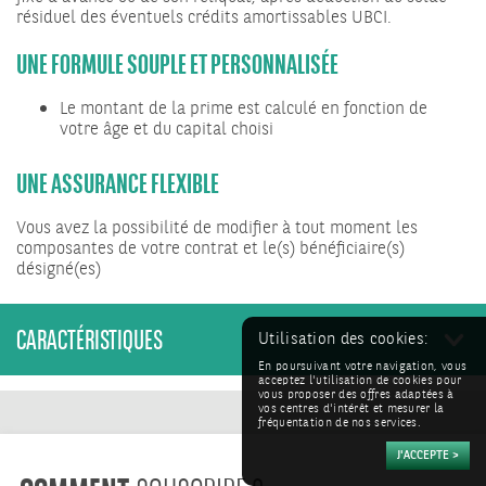
résiduel des éventuels crédits amortissables UBCI.
UNE FORMULE SOUPLE ET PERSONNALISÉE
Le montant de la prime est calculé en fonction de
votre âge et du capital choisi
UNE ASSURANCE FLEXIBLE
Vous avez la possibilité de modifier à tout moment les
composantes de votre contrat et le(s) bénéficiaire(s)
désigné(es)
CARACTÉRISTIQUES
Utilisation des cookies:
En poursuivant votre navigation, vous
acceptez l'utilisation de cookies pour
vous proposer des offres adaptées à
vos centres d'intérêt et mesurer la
fréquentation de nos services.
COMMENT