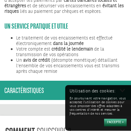
d’accepter les paiements par
cartes bancaires locales et
étrangères
et de sécuriser vos encaissements en
évitant les
risques
liés au paiement par chèques et espèces.
UN SERVICE PRATIQUE ET UTILE
Le traitement de vos encaissements est effectué
électroniquement
dans la journée
Votre compte est
crédité le lendemain
de la
transmission de vos opérations
Un
avis de crédit
(décompte monétique) détaillant
l’ensemble de vos encaissements vous est transmis
après chaque remise
CARACTÉRISTIQUES
Utilisation des cookies:
En poursuivant votre navigation, vous
acceptez l'utilisation de cookies pour
vous proposer des offres adaptées à
vos centres d'intérêt et mesurer la
fréquentation de nos services.
COMMENT