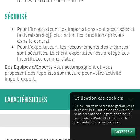
termes du crédit documentaire.
SÉCURISÉ
Pour l’importateur : les importations sont sécurisées et
la livraison s’effectue selon les conditions prévues
dans le contrat
Pour l’exportateur : les recouvrements des créances
sont sécurisés. Le client exportateur est protégé des
incertitudes commerciales.
Des
Equipes d’Experts
vous accompagnent et vous
proposent des réponses sur mesure pour votre activité
import-export.
CARACTÉRISTIQUES
Utilisation des cookies:
En poursuivant votre navigation, vous
acceptez l'utilisation de cookies pour
vous proposer des offres adaptées à
vos centres d'intérêt et mesurer la
fréquentation de nos services.