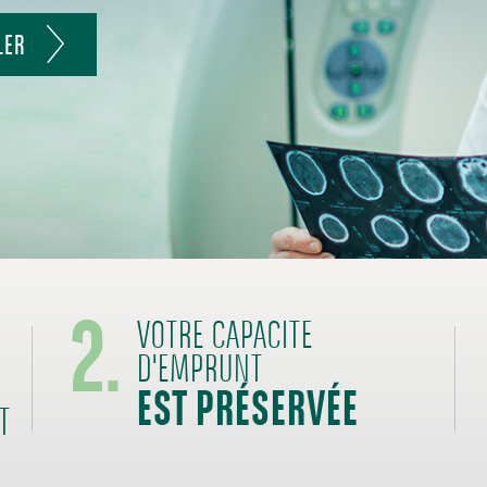
LER
2.
VOTRE CAPACITE
EST PRÉSERVÉE
D'EMPRUNT
T