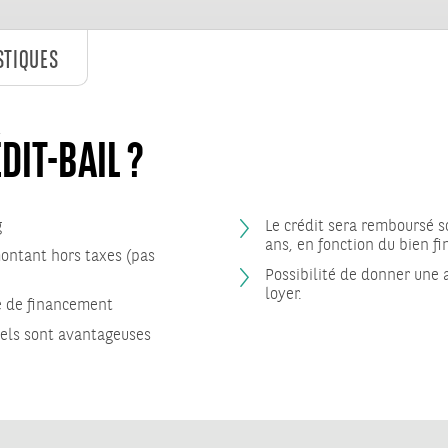
STIQUES
DIT-BAIL ?
g
Le crédit sera remboursé s
ans, en fonction du bien f
ontant hors taxes (pas
Possibilité de donner une
loyer.
de de financement
nels sont avantageuses