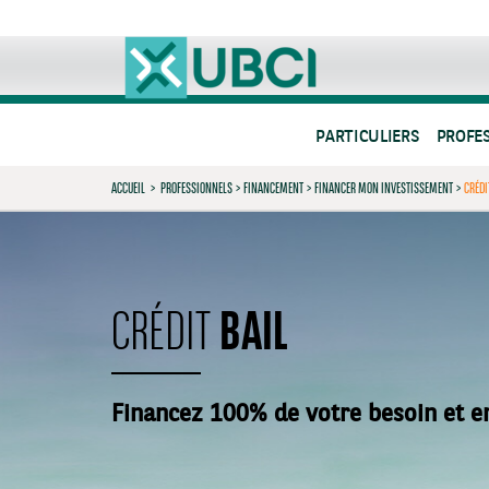
PARTICULIERS
PROFE
ACCUEIL
>
PROFESSIONNELS
>
FINANCEMENT
>
FINANCER MON INVESTISSEMENT
>
CRÉDI
BAIL
CRÉDIT
Financez 100% de votre besoin et e