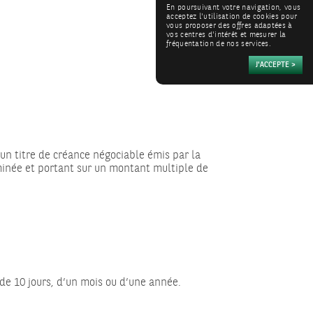
En poursuivant votre navigation, vous
acceptez l'utilisation de cookies pour
vous proposer des offres adaptées à
vos centres d'intérêt et mesurer la
fréquentation de nos services.
 un titre de créance négociable émis par la
inée et portant sur un montant multiple de
 de 10 jours, d’un mois ou d’une année.