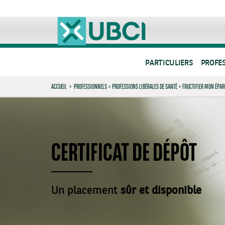
PARTICULIERS
PROFE
ACCUEIL
>
PROFESSIONNELS
>
PROFESSIONS LIBÉRALES DE SANTÉ
>
FRUCTIFIER MON ÉPA
CERTIFICAT DE DÉPÔT
Un placement
sûr et disponible