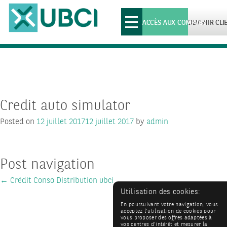
Toggle
ACCÈS AUX COMPTES
DEVENIR CLI
navigation
Credit auto simulator
Posted on
12 juillet 2017
12 juillet 2017
by
admin
Post navigation
←
Crédit Conso Distribution ubci
Utilisation des cookies:
En poursuivant votre navigation, vous
acceptez l'utilisation de cookies pour
vous proposer des offres adaptées à
vos centres d'intérêt et mesurer la