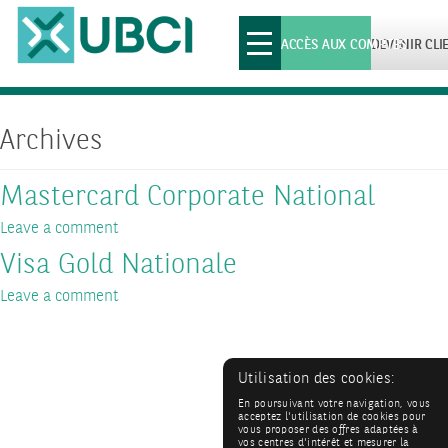
Toggle
ACCÈS AUX COMPTES
DEVENIR CLI
navigation
Archives
Mastercard Corporate National
Leave a comment
Visa Gold Nationale
Leave a comment
Utilisation des cookies:
En poursuivant votre navigation, vous
acceptez l'utilisation de cookies pour
vous proposer des offres adaptées à
vos centres d'intérêt et mesurer la