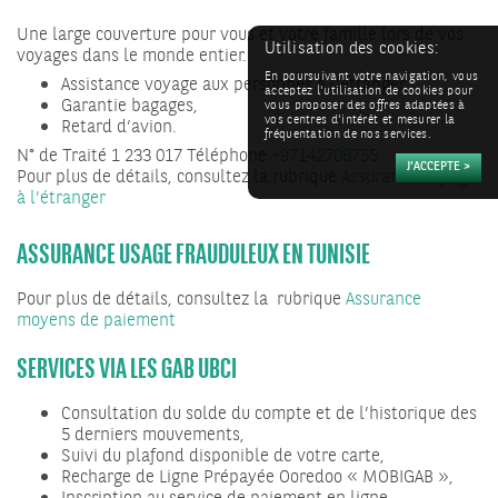
Une large couverture pour vous et votre famille lors de vos
Utilisation des cookies:
voyages dans le monde entier.
En poursuivant votre navigation, vous
Assistance voyage aux personnes à l’étranger,
acceptez l'utilisation de cookies pour
Garantie bagages,
vous proposer des offres adaptées à
vos centres d'intérêt et mesurer la
Retard d’avion.
fréquentation de nos services.
N° de Traité 1 233 017 Téléphone
+97142708755
Pour plus de détails, consultez la rubrique
Assurance Voyage
à l’étranger
ASSURANCE USAGE FRAUDULEUX EN TUNISIE
Pour plus de détails, consultez la rubrique
Assurance
moyens de paiement
SERVICES VIA LES GAB UBCI
Consultation du solde du compte et de l’historique des
5 derniers mouvements,
Suivi du plafond disponible de votre carte,
Recharge de Ligne Prépayée Ooredoo « MOBIGAB »,