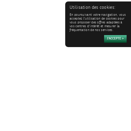
Utilisation des cookies:
En poursuivant votre navigation, vous
acceptez l'utilisation de cookies pour
vous proposer des offres adaptées à
vos centres d'intérêt et mesurer la
fréquentation de nos services.