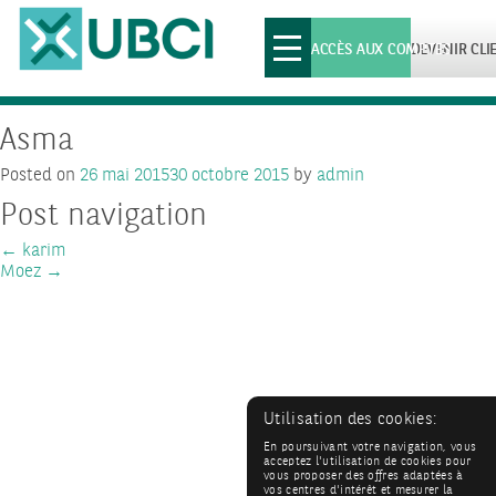
Toggle
ACCÈS AUX COMPTES
DEVENIR CLI
navigation
Asma
Posted on
26 mai 2015
30 octobre 2015
by
admin
Post navigation
←
karim
Moez
→
Utilisation des cookies:
En poursuivant votre navigation, vous
acceptez l'utilisation de cookies pour
vous proposer des offres adaptées à
vos centres d'intérêt et mesurer la