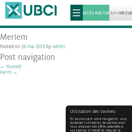
Toggle
ACCÈS AUX COMPTES
DEVENIR CLI
navigation
Meriem
Posted on
26 mai 2015
by
admin
Post navigation
←
Youssef
karim
→
Utilisation des cookies:
En poursuivant votre navigation, vous
acceptez l'utilisation de cookies pour
vous proposer des offres adaptées à
vos centres d'intérêt et mesurer la