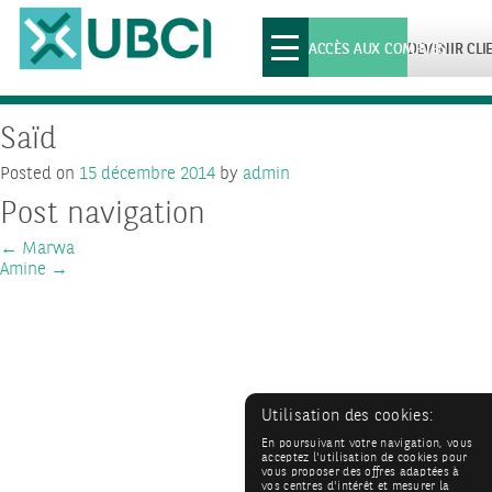
Toggle
ACCÈS AUX COMPTES
DEVENIR CLI
navigation
Saïd
Posted on
15 décembre 2014
by
admin
Post navigation
←
Marwa
Amine
→
Utilisation des cookies:
En poursuivant votre navigation, vous
acceptez l'utilisation de cookies pour
vous proposer des offres adaptées à
vos centres d'intérêt et mesurer la