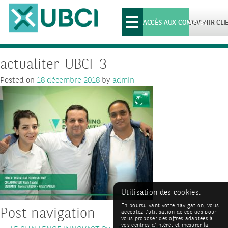
Toggle
ACCÈS AUX COMPTES
DEVENIR CLI
navigation
actualiter-UBCI-3
Posted on
18 décembre 2018
by
admin
Utilisation des cookies:
En poursuivant votre navigation, vous
Post navigation
acceptez l'utilisation de cookies pour
vous proposer des offres adaptées à
vos centres d'intérêt et mesurer la