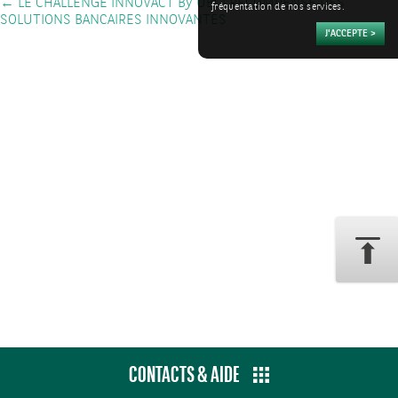
←
LE CHALLENGE INNOVACT By UBCI RÉCOMPENSE DES
fréquentation de nos services.
SOLUTIONS BANCAIRES INNOVANTES
CONTACTS & AIDE