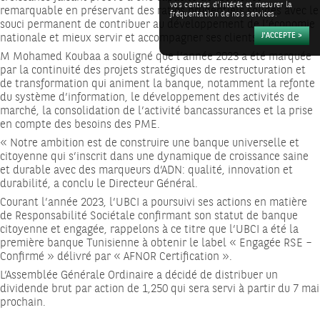
vos centres d'intérêt et mesurer la
remarquable en préservant des ratios prudentiels solides avec le
fréquentation de nos services.
souci permanent de contribuer au développement de l’économie
nationale et mieux servir et accompagner ses clients.
M Mohamed Koubaa a souligné que l’année 2023 a été marquée
par la continuité des projets stratégiques de restructuration et
de transformation qui animent la banque, notamment la refonte
du système d’information, le développement des activités de
marché, la consolidation de l’activité bancassurances et la prise
en compte des besoins des PME.
« Notre ambition est de construire une banque universelle et
citoyenne qui s’inscrit dans une dynamique de croissance saine
et durable avec des marqueurs d’ADN: qualité, innovation et
durabilité, a conclu le Directeur Général.
Courant l’année 2023, l’UBCI a poursuivi ses actions en matière
de Responsabilité Sociétale confirmant son statut de banque
citoyenne et engagée, rappelons à ce titre que l’UBCI a été la
première banque Tunisienne à obtenir le label « Engagée RSE –
Confirmé » délivré par « AFNOR Certification ».
L’Assemblée Générale Ordinaire a décidé de distribuer un
dividende brut par action de 1,250 qui sera servi à partir du 7 mai
prochain.