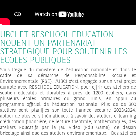
UBCI ET RESCHOOL EDUCATION
NOUENT UN PARTENARIAT
STRATEGIQUE POUR SOUTENIR LES
ECOLES PUBLIQUES
Sous l’égide du ministère de l’éducation nationale et dans le
cadre de sa démarche de Responsabilité Sociale et
Environnementale (RSE), l’UBCI s’est engagée sur un vrai projet
durable avec RESCHOOL EDUCATION, pour offrir des ateliers de
soutien éducatifs et durables à près de 1200 écoliers, dans
plusieurs écoles primaires du grand Tunis, en appui au
programme officiel de l’éducation nationale. Plus de de 300
ateliers sont planifiés sur toute l’année scolaire 2023/2024,
autour de plusieurs thématiques, à savoir des ateliers e-learning
d’éducation financière, de lecture théâtrale, mathématiques, des
ateliers Educatifs par le jeu vidéo (Edu Game), de dessin
bricolage ainsi que des ateliers environnementaux… Des ateliers