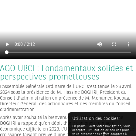
AGO UBCI : Fondamentaux solides et
perspectives prometteuses
L’Assemblée Générale Ordinaire de l’UBCI s’est tenue le 26 avril
2024 sous la présidence de M. Hassine DOGHRI, Président du
Conseil d’administration en présence de M. Mohamed Koubaa,
Directeur Général, des actionnaires et des membres du Conseil
d’administration.
Après avoir souhaité la bienvenue aux présents, M. Hassine
Utilisation des cookies:
DOGHRI a rappelé qu’en dépit d’une conjoncture macro-
En poursuivant votre navigation, vous
économique difficile en 2023, l’UBCI a poursuivi sa dynamique de
acceptez l'utilisation de cookies pour
croissance faisant preuve d’une capacité de résilience
vous proposer des offres adaptées à